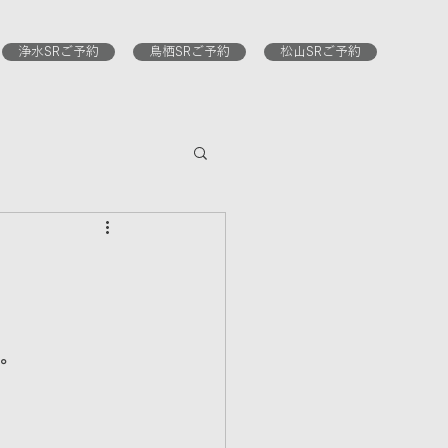
浄水SRご予約
鳥栖SRご予約
松山SRご予約
す。